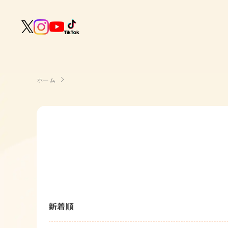
室内遊び
作る
製作
知る
戸外遊び
記念日・行事の由来
歌う
壁面製作
室内遊び・道具なし
ホーム
童謡・唱歌
学ぶ
食育
製作・飾り
戸外遊び・道具なし
使う
手遊び
園の活動・行事
製作・あそび
ごっこ遊び・室内
挿絵
園情報
その他
コミュニケーション
折り紙
ことば遊び
Books
塗り絵
衛生
自然遊び
Goods
壁紙
役立ち
隙間時間
クリエイター
おたより文例
資格・スキルアップ
伝承遊び
新着順
月案