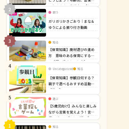
でおすすめの曲紹介！【行
2
事】
歌う
ガリガリかきごおり｜まな＆
ゆうによる振り付き動画
3
知る
【保育知識】廃材遊びの進め
方 意味のある保育にするに
は【園の役立ち・行事】
4
Uncategorized
知る
【保育知識】参観日何する？
親子で遊べるおすすめ活動！
【遊び】
5
遊ぶ
【5歳児向け】みんなと楽しみ
ながら言葉を覚えよう！言葉
探しゲーム【ことば遊び】
1
知る