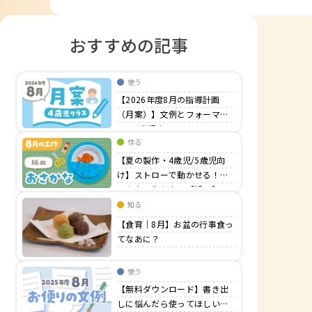
おすすめの記事
使う
【2026年度8月の指導計画
（月案）】文例とフォーマッ
ト＜4歳児クラス＞
作る
【夏の製作・4歳児/5歳児向
け】ストローで動かせる！お
さかなの作り方 【紙皿】
知る
【食育｜8月】お盆の行事食っ
てなあに？
使う
【無料ダウンロード】書き出
しに悩んだら使ってほしい！