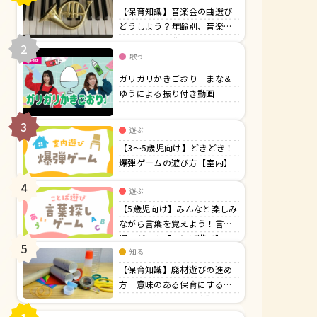
【保育知識】音楽会の曲選び
どうしよう？年齢別、音楽会
でおすすめの曲紹介！【行
2
事】
歌う
ガリガリかきごおり｜まな＆
ゆうによる振り付き動画
3
遊ぶ
【3〜5歳児向け】どきどき！
爆弾ゲームの遊び方【室内】
4
遊ぶ
【5歳児向け】みんなと楽しみ
ながら言葉を覚えよう！言葉
探しゲーム【ことば遊び】
5
知る
【保育知識】廃材遊びの進め
方 意味のある保育にするに
は【園の役立ち・行事】