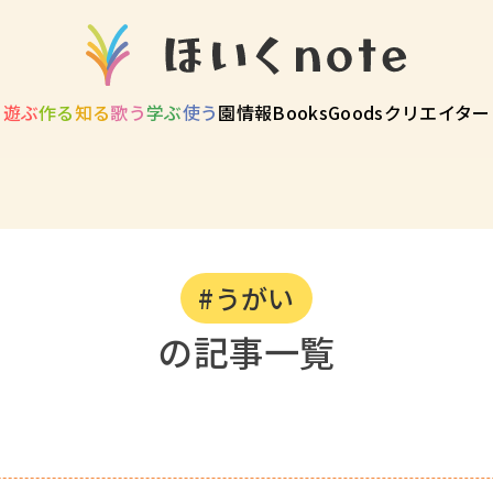
遊ぶ
作る
知る
歌う
学ぶ
使う
園情報
Books
Goods
クリエイター
#うがい
の記事一覧