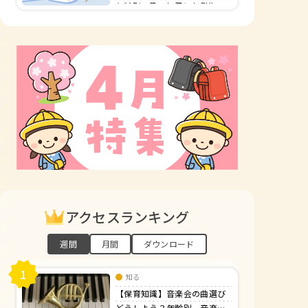
年齢別 8月のお便り文例集
アクセスランキング
週間
月間
ダウンロード
1
知る
【保育知識】音楽会の曲選び
どうしよう？年齢別、音楽会