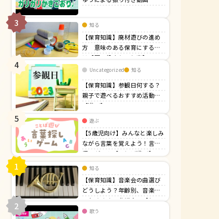
3
知る
【保育知識】廃材遊びの進め
方 意味のある保育にするに
は【園の役立ち・行事】
4
Uncategorized
知る
【保育知識】参観日何する？
親子で遊べるおすすめ活動！
【遊び】
5
遊ぶ
【5歳児向け】みんなと楽しみ
ながら言葉を覚えよう！言葉
探しゲーム【ことば遊び】
1
知る
【保育知識】音楽会の曲選び
どうしよう？年齢別、音楽会
でおすすめの曲紹介！【行
2
事】
歌う