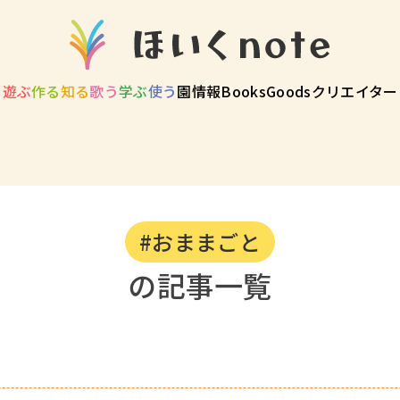
遊ぶ
作る
知る
歌う
学ぶ
使う
園情報
Books
Goods
クリエイター
#おままごと
の記事一覧