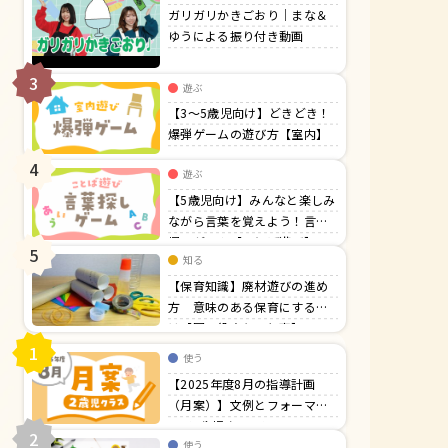
ガリガリかきごおり｜まな＆
ゆうによる振り付き動画
3
遊ぶ
【3〜5歳児向け】どきどき！
爆弾ゲームの遊び方【室内】
4
遊ぶ
【5歳児向け】みんなと楽しみ
ながら言葉を覚えよう！言葉
探しゲーム【ことば遊び】
5
知る
【保育知識】廃材遊びの進め
方 意味のある保育にするに
は【園の役立ち・行事】
1
使う
【2025年度8月の指導計画
（月案）】文例とフォーマッ
ト＜2歳児クラス＞
2
使う