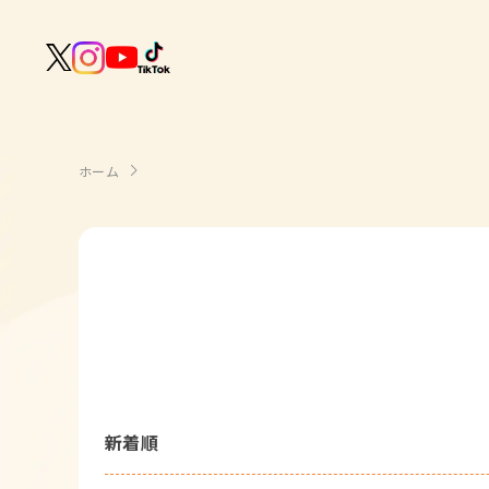
室内遊び
作る
製作
知る
戸外遊び
記念日・行事の由来
歌う
壁面製作
室内遊び・道具なし
ホーム
童謡・唱歌
学ぶ
食育
製作・飾り
戸外遊び・道具なし
使う
手遊び
園の活動・行事
製作・あそび
ごっこ遊び・室内
挿絵
園情報
その他
コミュニケーション
折り紙
ことば遊び
Books
塗り絵
衛生
自然遊び
Goods
壁紙
役立ち
隙間時間
クリエイター
おたより文例
資格・スキルアップ
伝承遊び
新着順
月案