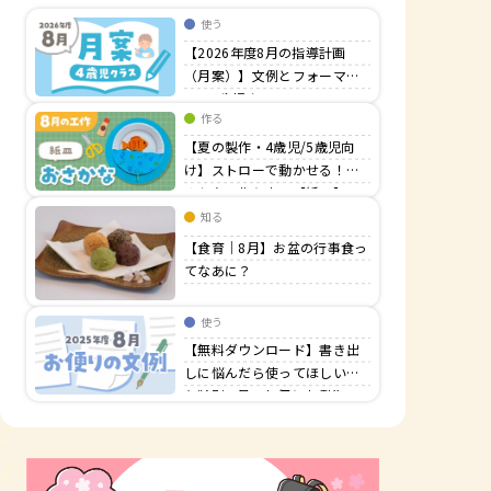
使う
【2026年度8月の指導計画
（月案）】文例とフォーマッ
ト＜4歳児クラス＞
作る
【夏の製作・4歳児/5歳児向
け】ストローで動かせる！お
さかなの作り方 【紙皿】
知る
【食育｜8月】お盆の行事食っ
てなあに？
使う
【無料ダウンロード】書き出
しに悩んだら使ってほしい！
年齢別 8月のお便り文例集