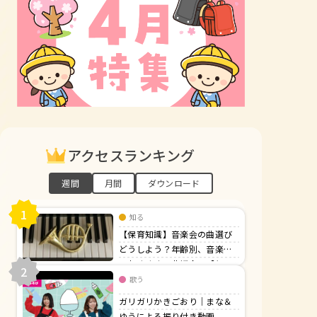
アクセスランキング
週間
月間
ダウンロード
1
知る
【保育知識】音楽会の曲選び
どうしよう？年齢別、音楽会
でおすすめの曲紹介！【行
2
事】
歌う
ガリガリかきごおり｜まな＆
ゆうによる振り付き動画