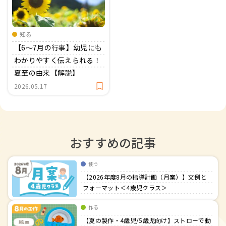
おたより文例
資格・スキルアップ
伝承遊び
月案
知る
【6～7月の行事】幼児にも
年間カリキュラム
わかりやすく伝えられる！
夏至の由来【解説】
2026.05.17
おすすめの記事
使う
【2026年度8月の指導計画（月案）】文例と
フォーマット＜4歳児クラス＞
作る
【夏の製作・4歳児/5歳児向け】ストローで動