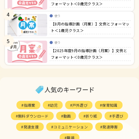
フォーマット＜0歳児クラス＞
4
使う
【8月の指導計画（月案）】文例とフォーマッ
ト＜1歳児クラス＞
5
使う
【2025年度9月の指導計画（月案）】文例と
フォーマット＜0歳児クラス＞
人気のキーワード
指導案
幼児
戸外遊び
保育知識
無料ダウンロード
動画
折り紙
手遊び
発達支援
コミュニケーション
発達障害
職場