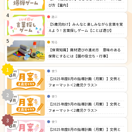
び方【室内】
4
遊ぶ
【5歳児向け】みんなと楽しみながら言葉を覚
えよう！言葉探しゲーム【ことば遊び】
5
知る
【保育知識】廃材遊びの進め方 意味のある
保育にするには【園の役立ち・行事】
1
使う
【2025年度8月の指導計画（月案）】文例と
フォーマット＜2歳児クラス＞
2
使う
【2025年度9月の指導計画（月案）】文例と
フォーマット＜2歳児クラス＞
3
使う
【2025年度8月の指導計画（月案）】文例と