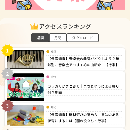
アクセスランキング
週間
月間
ダウンロード
1
知る
【保育知識】音楽会の曲選びどうしよう？年
齢別、音楽会でおすすめの曲紹介！【行事】
2
歌う
ガリガリかきごおり｜まな＆ゆうによる振り
付き動画
3
知る
【保育知識】廃材遊びの進め方 意味のある
保育にするには【園の役立ち・行事】