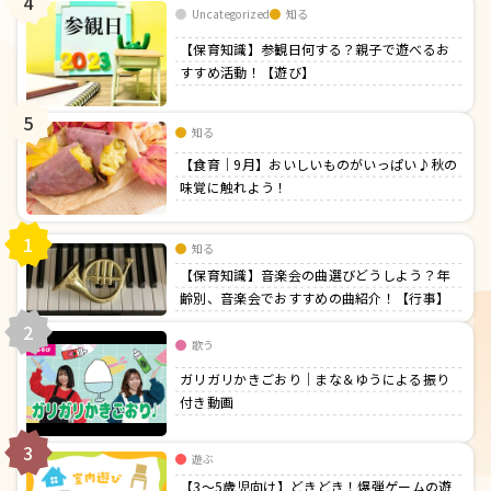
4
Uncategorized
知る
【保育知識】参観日何する？親子で遊べるお
すすめ活動！【遊び】
5
知る
【食育｜9月】おいしいものがいっぱい♪秋の
味覚に触れよう！
1
知る
【保育知識】音楽会の曲選びどうしよう？年
齢別、音楽会でおすすめの曲紹介！【行事】
2
歌う
ガリガリかきごおり｜まな＆ゆうによる振り
付き動画
3
遊ぶ
【3〜5歳児向け】どきどき！爆弾ゲームの遊