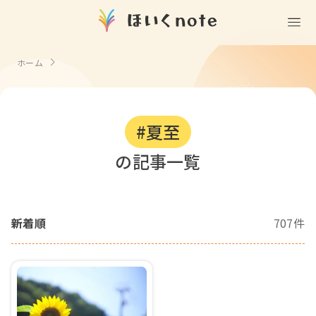
(無料)
遊ぶ
ホーム
室内遊び
作る
製作
知る
戸外遊び
#夏至
記念日・行事の由来
歌う
壁面製作
室内遊び・道具なし
の記事一覧
童謡・唱歌
学ぶ
食育
製作・飾り
戸外遊び・道具なし
使う
手遊び
園の活動・行事
製作・あそび
ごっこ遊び・室内
新着順
707件
挿絵
園情報
その他
コミュニケーション
折り紙
ことば遊び
Books
塗り絵
衛生
自然遊び
Goods
壁紙
役立ち
隙間時間
クリエイター