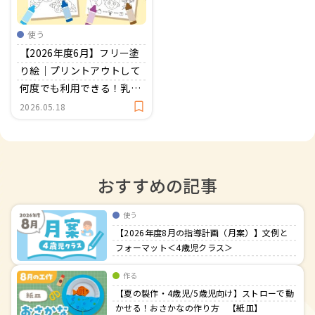
おたより文例
資格・スキルアップ
伝承遊び
使う
月案
【2026年度6月】フリー塗
り絵｜プリントアウトして
年間カリキュラム
何度でも利用できる！乳
児・幼児向け＜無料ダウン
2026.05.18
ロード＞
おすすめの記事
使う
【2026年度8月の指導計画（月案）】文例と
フォーマット＜4歳児クラス＞
作る
【夏の製作・4歳児/5歳児向け】ストローで動
かせる！おさかなの作り方 【紙皿】