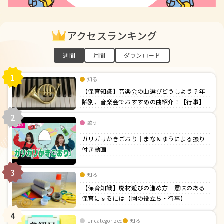
アクセスランキング
週間
月間
ダウンロード
1
知る
【保育知識】音楽会の曲選びどうしよう？年
齢別、音楽会でおすすめの曲紹介！【行事】
2
歌う
ガリガリかきごおり｜まな＆ゆうによる振り
付き動画
3
知る
【保育知識】廃材遊びの進め方 意味のある
保育にするには【園の役立ち・行事】
4
Uncategorized
知る