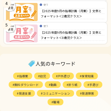
4
使う
【2025年度9月の指導計画（月案）】文例と
フォーマット＜2歳児クラス＞
5
使う
【2025年度9月の指導計画（月案）】文例と
フォーマット＜0歳児クラス＞
人気のキーワード
指導案
幼児
戸外遊び
保育知識
無料ダウンロード
動画
折り紙
手遊び
発達支援
コミュニケーション
発達障害
職場