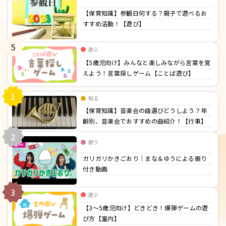
【保育知識】参観日何する？親子で遊べるお
すすめ活動！【遊び】
5
遊ぶ
【5歳児向け】みんなと楽しみながら言葉を覚
えよう！言葉探しゲーム【ことば遊び】
1
知る
【保育知識】音楽会の曲選びどうしよう？年
齢別、音楽会でおすすめの曲紹介！【行事】
2
歌う
ガリガリかきごおり｜まな＆ゆうによる振り
付き動画
3
遊ぶ
【3〜5歳児向け】どきどき！爆弾ゲームの遊
び方【室内】