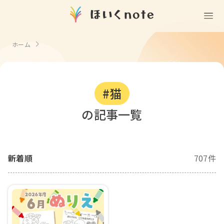
(無料)
遊ぶ
ホーム
室内遊び
作る
製作
知る
戸外遊び
#猫
記念日・行事の由来
歌う
壁面製作
室内遊び・道具なし
の記事一覧
童謡・唱歌
学ぶ
食育
製作・飾り
戸外遊び・道具なし
使う
手遊び
園の活動・行事
製作・あそび
ごっこ遊び・室内
新着順
707件
挿絵
園情報
その他
コミュニケーション
折り紙
ことば遊び
Books
塗り絵
衛生
自然遊び
Goods
壁紙
役立ち
隙間時間
クリエイター