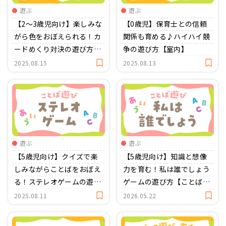
遊ぶ
遊ぶ
【2～3歳児向け】楽しみな
【0歳児】保育士との信頼
がら色をおぼえられる！カ
関係も育める♪ハイハイ競
ードめくり対決の遊び方
争の遊び方【室内】
【室内】
2025.08.15
2025.08.13
遊ぶ
遊ぶ
【5歳児向け】クイズで楽
【5歳児向け】知識と想像
しみながらことばをおぼえ
力を育む！私は誰でしょう
る！ステレオゲームの遊び
ゲームの遊び方【ことば遊
方【ことば遊び】
び】
2025.08.11
2026.05.22