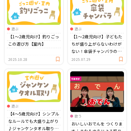
遊ぶ
遊ぶ
【1〜2歳児向け】釣りごっ
【1〜2歳児向け】子どもた
この遊び方【室内】
ちが盛り上がらないわけが
ない！傘袋チャンバラの遊
び方【室内】
2025.10.28
2025.07.29
遊ぶ
【4〜5歳児向け】シンプル
歌う
なルールでも大盛り上がり
おいしいおでんを つくりま
♪ジャンケンタオル取り