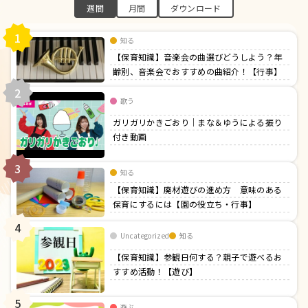
週間
月間
ダウンロード
1
知る
【保育知識】音楽会の曲選びどうしよう？年
齢別、音楽会でおすすめの曲紹介！【行事】
2
歌う
ガリガリかきごおり｜まな＆ゆうによる振り
付き動画
3
知る
【保育知識】廃材遊びの進め方 意味のある
保育にするには【園の役立ち・行事】
4
Uncategorized
知る
【保育知識】参観日何する？親子で遊べるお
すすめ活動！【遊び】
5
遊ぶ