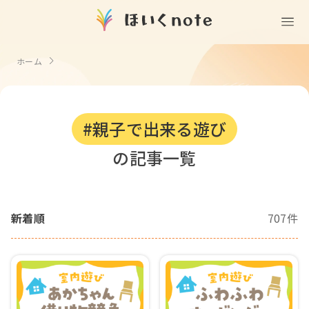
(無料)
遊ぶ
ホーム
室内遊び
作る
製作
知る
戸外遊び
#親子で出来る遊び
記念日・行事の由来
歌う
壁面製作
室内遊び・道具なし
の記事一覧
童謡・唱歌
学ぶ
食育
製作・飾り
戸外遊び・道具なし
使う
手遊び
園の活動・行事
製作・あそび
ごっこ遊び・室内
新着順
707件
挿絵
園情報
その他
コミュニケーション
折り紙
ことば遊び
Books
塗り絵
衛生
自然遊び
Goods
壁紙
役立ち
隙間時間
クリエイター