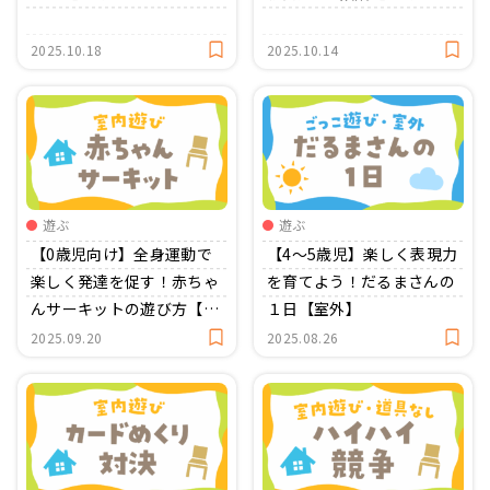
2025.10.18
2025.10.14
遊ぶ
遊ぶ
【0歳児向け】全身運動で
【4〜5歳児】楽しく表現力
楽しく発達を促す！赤ちゃ
を育てよう！だるまさんの
んサーキットの遊び方【室
１日【室外】
内】
2025.09.20
2025.08.26