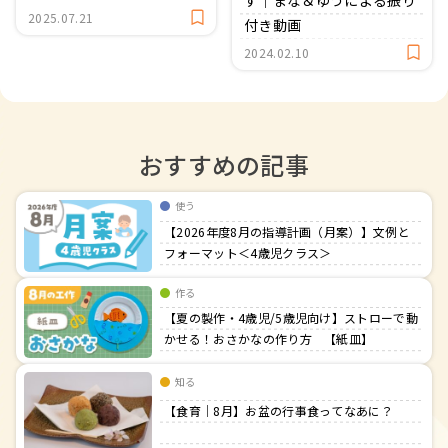
す｜まな＆ゆうによる振り
【室内】
2025.07.21
付き動画
2024.02.10
おすすめの記事
使う
【2026年度8月の指導計画（月案）】文例と
フォーマット＜4歳児クラス＞
作る
【夏の製作・4歳児/5歳児向け】ストローで動
かせる！おさかなの作り方 【紙皿】
知る
【食育｜8月】お盆の行事食ってなあに？