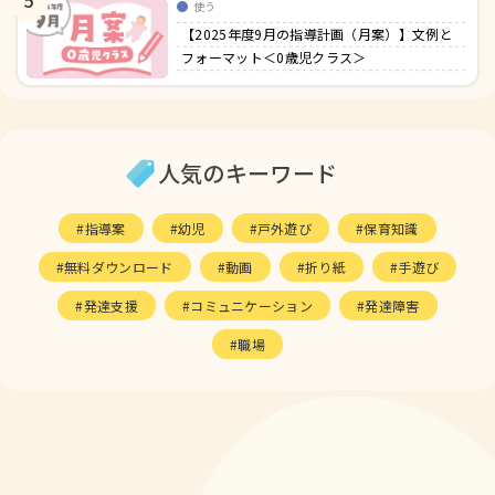
使う
【2025年度9月の指導計画（月案）】文例と
フォーマット＜0歳児クラス＞
人気のキーワード
指導案
幼児
戸外遊び
保育知識
無料ダウンロード
動画
折り紙
手遊び
発達支援
コミュニケーション
発達障害
職場