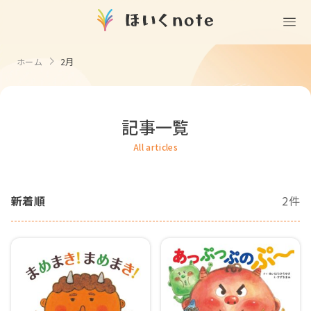
(無料)
遊ぶ
ホーム
2月
室内遊び
作る
製作
知る
戸外遊び
記事一覧
記念日・行事の由来
歌う
壁面製作
室内遊び・道具なし
All articles
童謡・唱歌
学ぶ
食育
製作・飾り
戸外遊び・道具なし
使う
手遊び
新着順
2件
園の活動・行事
製作・あそび
ごっこ遊び・室内
挿絵
園情報
その他
コミュニケーション
折り紙
ことば遊び
Books
塗り絵
衛生
自然遊び
Goods
壁紙
役立ち
隙間時間
クリエイター