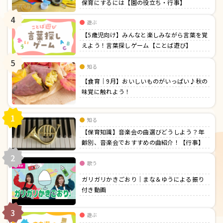
保育にするには【園の役立ち・行事】
4
遊ぶ
【5歳児向け】みんなと楽しみながら言葉を覚
えよう！言葉探しゲーム【ことば遊び】
5
知る
【食育｜9月】おいしいものがいっぱい♪秋の
味覚に触れよう！
1
知る
【保育知識】音楽会の曲選びどうしよう？年
齢別、音楽会でおすすめの曲紹介！【行事】
2
歌う
ガリガリかきごおり｜まな＆ゆうによる振り
付き動画
3
遊ぶ