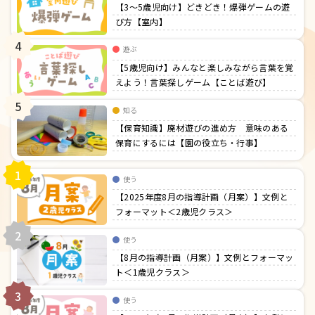
【3〜5歳児向け】どきどき！爆弾ゲームの遊
び方【室内】
4
遊ぶ
【5歳児向け】みんなと楽しみながら言葉を覚
えよう！言葉探しゲーム【ことば遊び】
5
知る
【保育知識】廃材遊びの進め方 意味のある
保育にするには【園の役立ち・行事】
1
使う
【2025年度8月の指導計画（月案）】文例と
フォーマット＜2歳児クラス＞
2
使う
【8月の指導計画（月案）】文例とフォーマッ
ト＜1歳児クラス＞
3
使う