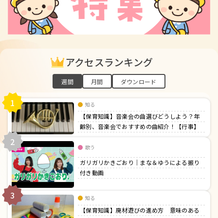
アクセスランキング
週間
月間
ダウンロード
1
知る
【保育知識】音楽会の曲選びどうしよう？年
齢別、音楽会でおすすめの曲紹介！【行事】
2
歌う
ガリガリかきごおり｜まな＆ゆうによる振り
付き動画
3
知る
【保育知識】廃材遊びの進め方 意味のある