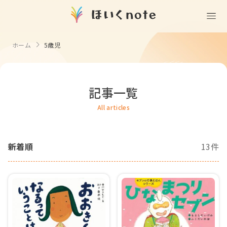
(無料)
遊ぶ
ホーム
5歳児
室内遊び
作る
製作
知る
戸外遊び
記事一覧
記念日・行事の由来
歌う
壁面製作
室内遊び・道具なし
All articles
童謡・唱歌
学ぶ
食育
製作・飾り
戸外遊び・道具なし
使う
手遊び
新着順
13件
園の活動・行事
製作・あそび
ごっこ遊び・室内
挿絵
園情報
その他
コミュニケーション
折り紙
ことば遊び
Books
塗り絵
衛生
自然遊び
Goods
壁紙
役立ち
隙間時間
クリエイター