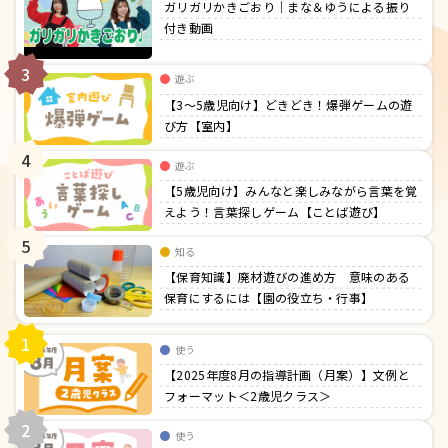
ガリガリかきごおり｜まな＆ゆうによる振り
付き動画
3
遊ぶ
【3〜5歳児向け】どきどき！爆弾ゲームの遊
び方【室内】
4
遊ぶ
【5歳児向け】みんなと楽しみながら言葉を覚
えよう！言葉探しゲーム【ことば遊び】
5
知る
【保育知識】廃材遊びの進め方 意味のある
保育にするには【園の役立ち・行事】
1
使う
【2025年度8月の指導計画（月案）】文例と
フォーマット＜2歳児クラス＞
2
使う