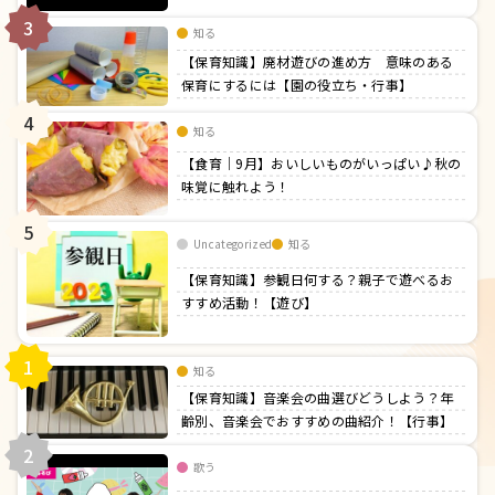
3
知る
【保育知識】廃材遊びの進め方 意味のある
保育にするには【園の役立ち・行事】
4
知る
【食育｜9月】おいしいものがいっぱい♪秋の
味覚に触れよう！
5
Uncategorized
知る
【保育知識】参観日何する？親子で遊べるお
すすめ活動！【遊び】
1
知る
【保育知識】音楽会の曲選びどうしよう？年
齢別、音楽会でおすすめの曲紹介！【行事】
2
歌う