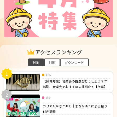
アクセスランキング
週間
月間
ダウンロード
1
知る
【保育知識】音楽会の曲選びどうしよう？年
齢別、音楽会でおすすめの曲紹介！【行事】
2
歌う
ガリガリかきごおり｜まな＆ゆうによる振り
付き動画