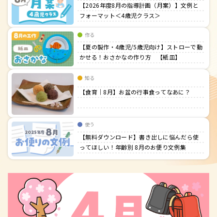
【2026年度8月の指導計画（月案）】文例と
フォーマット＜4歳児クラス＞
作る
【夏の製作・4歳児/5歳児向け】ストローで動
かせる！おさかなの作り方 【紙皿】
知る
【食育｜8月】お盆の行事食ってなあに？
使う
【無料ダウンロード】書き出しに悩んだら使
ってほしい！年齢別 8月のお便り文例集