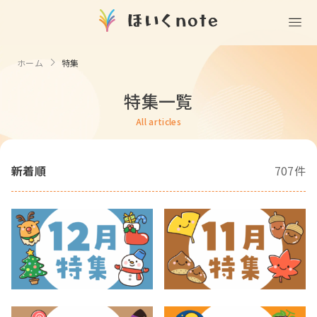
(無料)
遊ぶ
ホーム
特集
室内遊び
作る
特集一覧
製作
知る
戸外遊び
All articles
記念日・行事の由来
歌う
壁面製作
室内遊び・道具なし
新着順
童謡・唱歌
707件
学ぶ
食育
製作・飾り
戸外遊び・道具なし
使う
手遊び
園の活動・行事
製作・あそび
ごっこ遊び・室内
挿絵
園情報
その他
コミュニケーション
折り紙
ことば遊び
Books
塗り絵
衛生
自然遊び
Goods
壁紙
役立ち
隙間時間
クリエイター