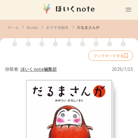
(無料)
遊ぶ
ホーム
Books
おすすめ絵本
だるまさんが
室内遊び
作る
製作
知る
戸外遊び
記念日・行事の由来
歌う
壁面製作
室内遊び・道具なし
投稿者:
ほいくnote編集部
2025/7/15
童謡・唱歌
学ぶ
食育
製作・飾り
戸外遊び・道具なし
使う
手遊び
園の活動・行事
製作・あそび
ごっこ遊び・室内
挿絵
園情報
その他
コミュニケーション
折り紙
ことば遊び
Books
塗り絵
衛生
自然遊び
Goods
壁紙
役立ち
隙間時間
クリエイター