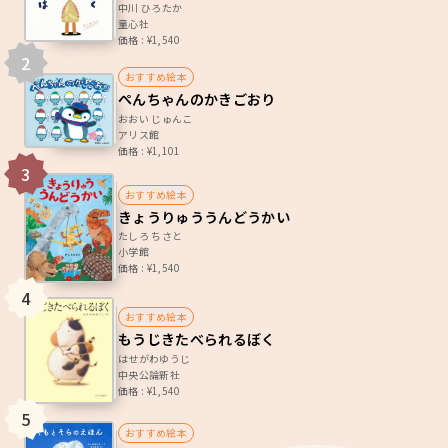
中川 ひろたか
童心社
価格 : ¥1,540
2
おすすめ絵本
ぺんちゃんのかきごおり
おおい じゅんこ
アリス館
価格 : ¥1,101
3
おすすめ絵本
きょうりゅううんどうかい
たしろ ちさと
小学館
価格 : ¥1,540
4
おすすめ絵本
もうじきたべられるぼく
はせがわゆうじ
中央公論新社
価格 : ¥1,540
5
おすすめ絵本