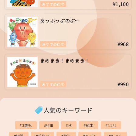
¥1,100
おすすめ絵本
あっぷっぷのぷ〜
¥968
おすすめ絵本
まめまき！まめまき！
¥990
おすすめ絵本
人気のキーワード
3歳児
行事
秋
絵本
11月
知識
想像力
彼岸
じごく
もぐら