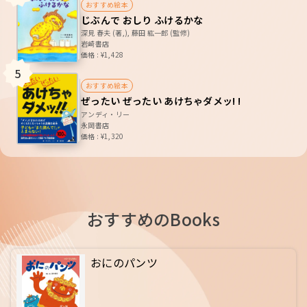
おすすめ絵本
じぶんで おしり ふけるかな
深見 春夫 (著,), 藤田 紘一郎 (監修)
岩崎書店
価格 : ¥1,428
5
おすすめ絵本
ぜったい ぜったい あけちゃダメッ! !
アンディ・リー
永岡書店
価格 : ¥1,320
おすすめのBooks
おにのパンツ