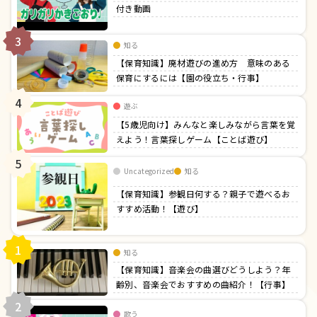
付き動画
3
知る
【保育知識】廃材遊びの進め方 意味のある
保育にするには【園の役立ち・行事】
4
遊ぶ
【5歳児向け】みんなと楽しみながら言葉を覚
えよう！言葉探しゲーム【ことば遊び】
5
Uncategorized
知る
【保育知識】参観日何する？親子で遊べるお
すすめ活動！【遊び】
1
知る
【保育知識】音楽会の曲選びどうしよう？年
齢別、音楽会でおすすめの曲紹介！【行事】
2
歌う