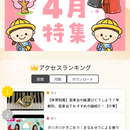
アクセスランキング
週間
月間
ダウンロード
1
知る
【保育知識】音楽会の曲選びどうしよう？年
齢別、音楽会でおすすめの曲紹介！【行事】
2
歌う
ガリガリかきごおり｜まな＆ゆうによる振り