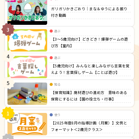
ガリガリかきごおり｜まな＆ゆうによる振り
付き動画
3
遊ぶ
【3〜5歳児向け】どきどき！爆弾ゲームの遊
び方【室内】
4
遊ぶ
【5歳児向け】みんなと楽しみながら言葉を覚
えよう！言葉探しゲーム【ことば遊び】
5
知る
【保育知識】廃材遊びの進め方 意味のある
保育にするには【園の役立ち・行事】
1
使う
【2025年度8月の指導計画（月案）】文例と
フォーマット＜2歳児クラス＞