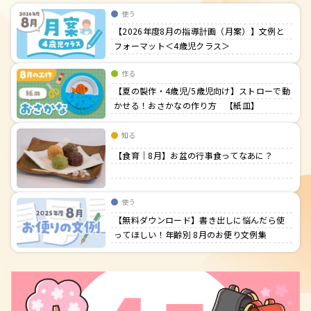
使う
【2026年度8月の指導計画（月案）】文例と
フォーマット＜4歳児クラス＞
作る
【夏の製作・4歳児/5歳児向け】ストローで動
かせる！おさかなの作り方 【紙皿】
知る
【食育｜8月】お盆の行事食ってなあに？
使う
【無料ダウンロード】書き出しに悩んだら使
ってほしい！年齢別 8月のお便り文例集