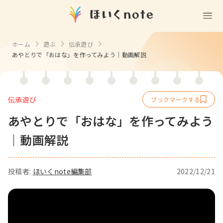
(無料)
遊ぶ
ホーム
遊ぶ
伝承遊び
あやとりで「おはな」を作ってみよう｜動画解説
室内遊び
作る
製作
知る
戸外遊び
記念日・行事の由来
伝承遊び
歌う
壁面製作
室内遊び・道具なし
あやとりで「おはな」を作ってみよう
童謡・唱歌
学ぶ
食育
製作・飾り
戸外遊び・道具なし
｜動画解説
使う
手遊び
園の活動・行事
製作・あそび
ごっこ遊び・室内
挿絵
園情報
その他
コミュニケーション
折り紙
ことば遊び
投稿者:
ほいくnote編集部
2022/12/21
Books
塗り絵
衛生
自然遊び
Goods
壁紙
役立ち
隙間時間
クリエイター