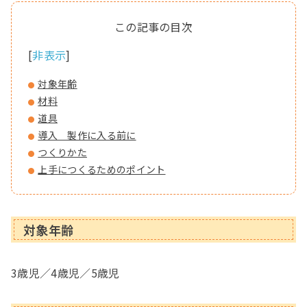
[
非表示
]
対象年齢
材料
道具
導入 製作に入る前に
つくりかた
上手につくるためのポイント
対象年齢
3歳児／4歳児／5歳児