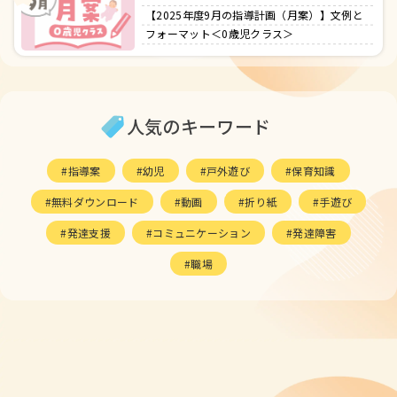
【2025年度9月の指導計画（月案）】文例と
フォーマット＜0歳児クラス＞
人気のキーワード
指導案
幼児
戸外遊び
保育知識
無料ダウンロード
動画
折り紙
手遊び
発達支援
コミュニケーション
発達障害
職場