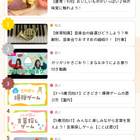
【食育｜9月】おいしいものがいっぱい♪秋の
味覚に触れよう！
1
知る
【保育知識】音楽会の曲選びどうしよう？年
齢別、音楽会でおすすめの曲紹介！【行事】
2
歌う
ガリガリかきごおり｜まな＆ゆうによる振り
付き動画
3
遊ぶ
【3〜5歳児向け】どきどき！爆弾ゲームの遊
び方【室内】
4
遊ぶ
【5歳児向け】みんなと楽しみながら言葉を覚
えよう！言葉探しゲーム【ことば遊び】
5
知る