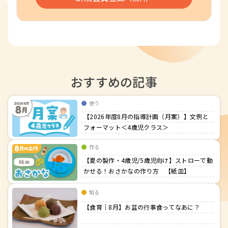
おすすめの記事
使う
【2026年度8月の指導計画（月案）】文例と
フォーマット＜4歳児クラス＞
作る
【夏の製作・4歳児/5歳児向け】ストローで動
かせる！おさかなの作り方 【紙皿】
知る
【食育｜8月】お盆の行事食ってなあに？