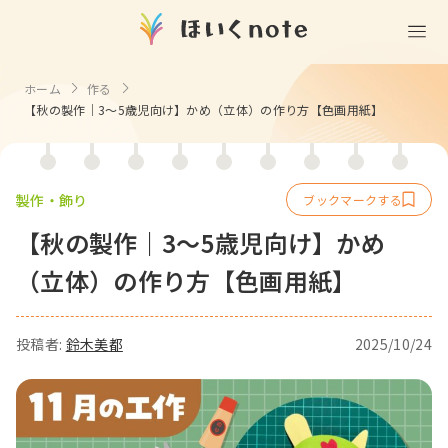
(無料)
遊ぶ
ホーム
作る
【秋の製作｜3～5歳児向け】かめ（立体）の作り方【色画用紙】
室内遊び
作る
製作
知る
戸外遊び
記念日・行事の由来
製作・飾り
歌う
壁面製作
室内遊び・道具なし
【秋の製作｜3～5歳児向け】かめ
童謡・唱歌
学ぶ
食育
製作・飾り
戸外遊び・道具なし
（立体）の作り方【色画用紙】
使う
手遊び
園の活動・行事
製作・あそび
ごっこ遊び・室内
挿絵
園情報
その他
コミュニケーション
折り紙
ことば遊び
投稿者:
鈴木美都
2025/10/24
Books
塗り絵
衛生
自然遊び
Goods
壁紙
役立ち
隙間時間
クリエイター