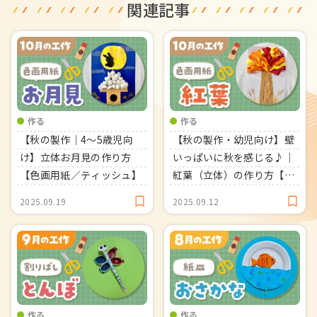
関連記事
作る
作る
【秋の製作｜4～5歳児向
【秋の製作・幼児向け】壁
け】立体お月見の作り方
いっぱいに秋を感じる♪｜
【色画用紙／ティッシュ】
紅葉（立体）の作り方【色
画用紙】
2025.09.19
2025.09.12
作る
作る