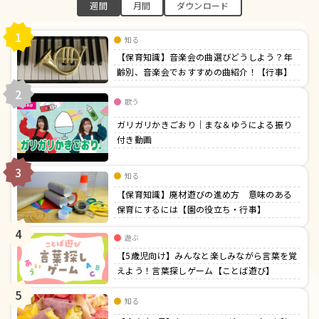
週間
月間
ダウンロード
1
知る
【保育知識】音楽会の曲選びどうしよう？年
齢別、音楽会でおすすめの曲紹介！【行事】
2
歌う
ガリガリかきごおり｜まな＆ゆうによる振り
付き動画
3
知る
【保育知識】廃材遊びの進め方 意味のある
保育にするには【園の役立ち・行事】
4
遊ぶ
【5歳児向け】みんなと楽しみながら言葉を覚
えよう！言葉探しゲーム【ことば遊び】
5
知る