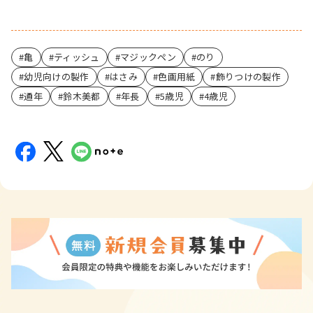
亀
ティッシュ
マジックペン
のり
幼児向けの製作
はさみ
色画用紙
飾りつけの製作
通年
鈴木美都
年長
5歳児
4歳児