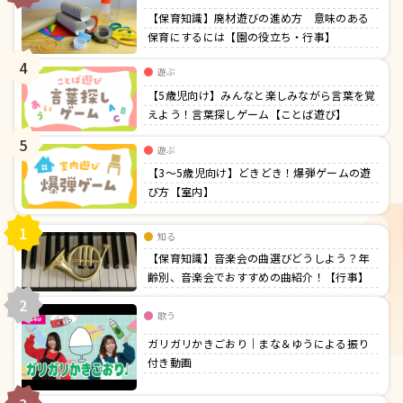
【保育知識】廃材遊びの進め方 意味のある
保育にするには【園の役立ち・行事】
4
遊ぶ
【5歳児向け】みんなと楽しみながら言葉を覚
えよう！言葉探しゲーム【ことば遊び】
5
遊ぶ
【3〜5歳児向け】どきどき！爆弾ゲームの遊
び方【室内】
1
知る
【保育知識】音楽会の曲選びどうしよう？年
齢別、音楽会でおすすめの曲紹介！【行事】
2
歌う
ガリガリかきごおり｜まな＆ゆうによる振り
付き動画