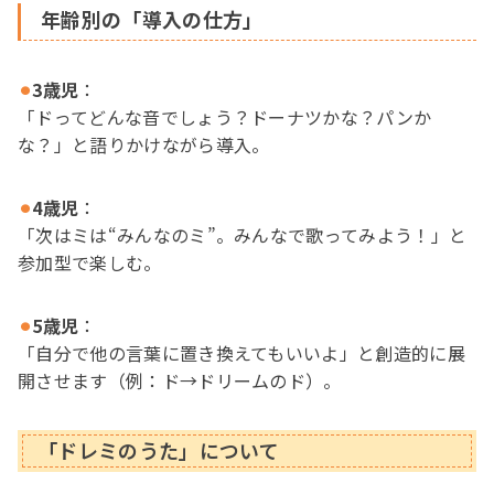
年齢別の「導入の仕方」
⚫︎
3歳児
：
「ドってどんな音でしょう？ドーナツかな？パンか
な？」と語りかけながら導入。
⚫︎
4歳児
：
「次はミは“みんなのミ”。みんなで歌ってみよう！」と
参加型で楽しむ。
⚫︎
5歳児
：
「自分で他の言葉に置き換えてもいいよ」と創造的に展
開させます（例：ド→ドリームのド）。
「
ドレミのうた」について