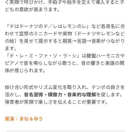
く笑顔で呼びかけ、手拍子や拍手を交えて導入すると子
どもの意欲が高まります。
「ドはドーナツのド／レはレモンのレ」など各音名に合
わせて空想のミニカードや実物（ドーナツやレモンなど
の絵）を見せて提示すると視覚→言語→音楽がつながり
ます。
「ド・レ・ミ・ファ・ソ・ラ・シ」は鍵盤ハーモニカや
ピアノで音を鳴らしながら歌うと、音の響きと楽譜の関
係が感じられます。
掛け合い形式やリズム変化を取り入れ、テンポの良さを
活かし、
音名習得・模倣力・音楽的な理解
を促します。
保育者が笑顔で楽しさを伝えることが重要です。
実演：まな＆ゆう