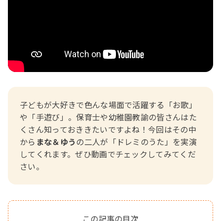
おたより文例
資格・スキルアップ
伝承遊び
月案
年間カリキュラム
子どもが大好きで色んな場面で活躍する「お歌」
や「手遊び」。保育士や幼稚園教諭の皆さんはた
くさん知っておききたいですよね！今回はその中
から
まな＆ゆう
の二人が「
ドレミのうた
」を実演
してくれます。ぜひ動画でチェックしてみてくだ
さい。