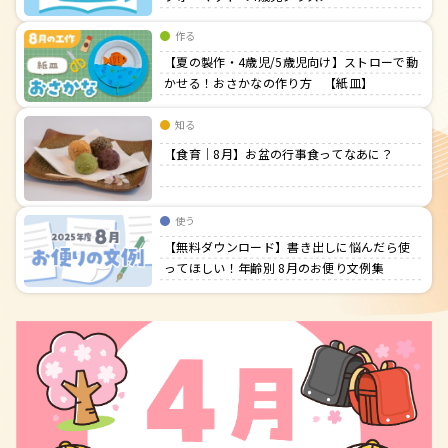
作る
【夏の製作・4歳児/5歳児向け】ストローで動
かせる！おさかなの作り方 【紙皿】
知る
【食育｜8月】お盆の行事食ってなあに？
使う
【無料ダウンロード】書き出しに悩んだら使
ってほしい！年齢別 8月のお便り文例集