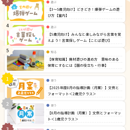
3
遊ぶ
【3〜5歳児向け】どきどき！爆弾ゲームの遊
び方【室内】
4
遊ぶ
【5歳児向け】みんなと楽しみながら言葉を覚
えよう！言葉探しゲーム【ことば遊び】
5
知る
【保育知識】廃材遊びの進め方 意味のある
保育にするには【園の役立ち・行事】
1
使う
【2025年度8月の指導計画（月案）】文例と
フォーマット＜2歳児クラス＞
2
使う
【8月の指導計画（月案）】文例とフォーマッ
ト＜1歳児クラス＞
3