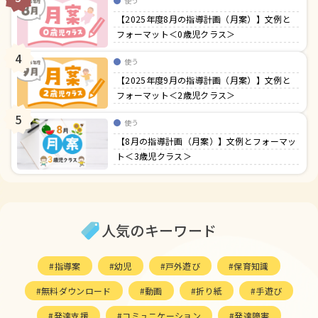
使う
【2025年度8月の指導計画（月案）】文例と
フォーマット＜0歳児クラス＞
4
使う
【2025年度9月の指導計画（月案）】文例と
フォーマット＜2歳児クラス＞
5
使う
【8月の指導計画（月案）】文例とフォーマッ
ト＜3歳児クラス＞
人気のキーワード
指導案
幼児
戸外遊び
保育知識
無料ダウンロード
動画
折り紙
手遊び
発達支援
コミュニケーション
発達障害