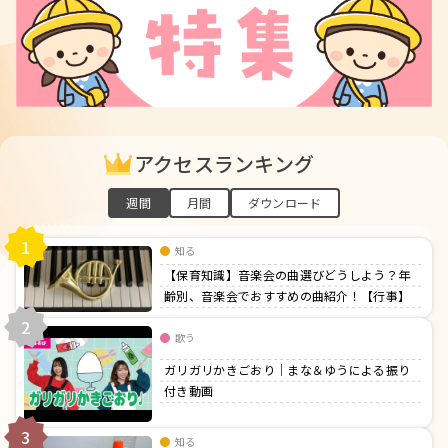
アクセスランキング
週間
月間
ダウンロード
1
知る
【保育知識】音楽会の曲選びどうしよう？年
齢別、音楽会でおすすめの曲紹介！【行事】
2
歌う
ガリガリかきごおり｜まな＆ゆうによる振り
付き動画
3
知る