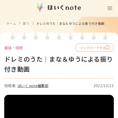
(無料)
遊ぶ
ホーム
歌う
ドレミのうた｜まな＆ゆうによる振り付き動画
室内遊び
作る
製作
知る
戸外遊び
童謡・唱歌
記念日・行事の由来
歌う
壁面製作
室内遊び・道具なし
ドレミのうた｜まな＆ゆうによる振り
童謡・唱歌
学ぶ
食育
製作・飾り
戸外遊び・道具なし
付き動画
使う
手遊び
園の活動・行事
製作・あそび
ごっこ遊び・室内
挿絵
園情報
投稿者:
ほいくnote編集部
2022/10/15
その他
コミュニケーション
折り紙
ことば遊び
Books
塗り絵
衛生
自然遊び
Goods
壁紙
役立ち
隙間時間
クリエイター