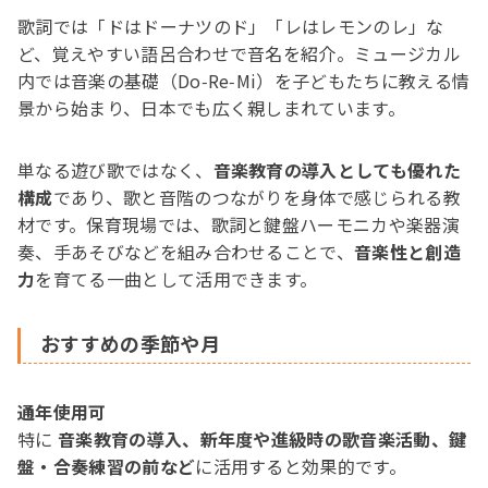
歌詞では「ドはドーナツのド」「レはレモンのレ」な
ど、覚えやすい語呂合わせで音名を紹介。ミュージカル
内では音楽の基礎（Do‑Re‑Mi）を子どもたちに教える情
景から始まり、日本でも広く親しまれています。
単なる遊び歌ではなく、
音楽教育の導入としても優れた
構成
であり、歌と音階のつながりを身体で感じられる教
材です。保育現場では、歌詞と鍵盤ハーモニカや楽器演
奏、手あそびなどを組み合わせることで、
音楽性と創造
力
を育てる一曲として活用できます。
おすすめの季節や月
通年使用可
特に
音楽教育の導入、新年度や進級時の歌音楽活動、鍵
盤・合奏練習の前など
に活用すると効果的です。