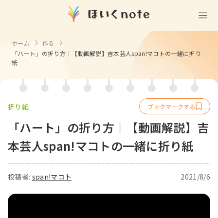
遊ぶ
ホーム
作る
「ハート」の折り方｜【動画解説】吉本芸人span!マコトの一緒に折り
室内遊び
作る
紙
製作
知る
戸外遊び
記念日・行事の由来
歌う
壁面製作
室内遊び・道具なし
折り紙
童謡・唱歌
学ぶ
食育
製作・飾り
戸外遊び・道具なし
「ハート」の折り方｜【動画解説】吉
使う
手遊び
園の活動・行事
本芸人span!マコトの一緒に折り紙
製作・あそび
ごっこ遊び・室内
挿絵
園情報
その他
コミュニケーション
折り紙
ことば遊び
Books
投稿者:
span!マコト
2021/8/6
塗り絵
衛生
自然遊び
Goods
壁紙
役立ち
隙間時間
クリエイター