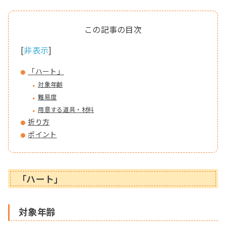
[
非表示
]
「ハート」
対象年齢
難易度
用意する道具・材料
折り方
ポイント
「ハート」
対象年齢