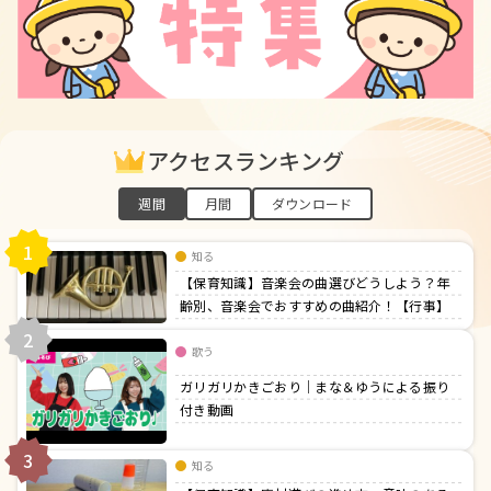
アクセスランキング
週間
月間
ダウンロード
1
知る
【保育知識】音楽会の曲選びどうしよう？年
齢別、音楽会でおすすめの曲紹介！【行事】
2
歌う
ガリガリかきごおり｜まな＆ゆうによる振り
付き動画
3
知る