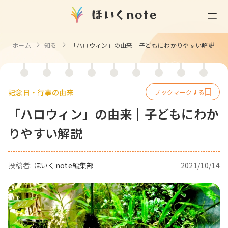
(無料)
遊ぶ
ホーム
知る
「ハロウィン」の由来｜子どもにわかりやすい解説
室内遊び
作る
製作
知る
戸外遊び
記念日・行事の由来
記念日・行事の由来
歌う
壁面製作
室内遊び・道具なし
「ハロウィン」の由来｜子どもにわか
童謡・唱歌
学ぶ
食育
製作・飾り
戸外遊び・道具なし
りやすい解説
使う
手遊び
園の活動・行事
製作・あそび
ごっこ遊び・室内
挿絵
園情報
投稿者:
ほいくnote編集部
2021/10/14
その他
コミュニケーション
折り紙
ことば遊び
Books
塗り絵
衛生
自然遊び
Goods
壁紙
役立ち
隙間時間
クリエイター