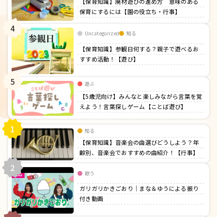
【保育知識】廃材遊びの進め方 意味のある
保育にするには【園の役立ち・行事】
4
Uncategorized
知る
【保育知識】参観日何する？親子で遊べるお
すすめ活動！【遊び】
5
遊ぶ
【5歳児向け】みんなと楽しみながら言葉を覚
えよう！言葉探しゲーム【ことば遊び】
1
知る
【保育知識】音楽会の曲選びどうしよう？年
齢別、音楽会でおすすめの曲紹介！【行事】
2
歌う
ガリガリかきごおり｜まな＆ゆうによる振り
付き動画