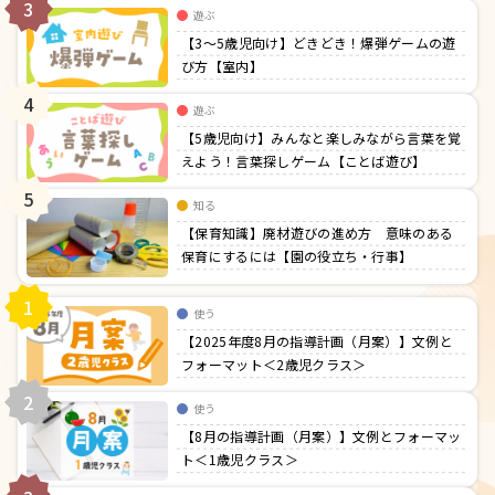
3
遊ぶ
【3〜5歳児向け】どきどき！爆弾ゲームの遊
び方【室内】
4
遊ぶ
【5歳児向け】みんなと楽しみながら言葉を覚
えよう！言葉探しゲーム【ことば遊び】
5
知る
【保育知識】廃材遊びの進め方 意味のある
保育にするには【園の役立ち・行事】
1
使う
【2025年度8月の指導計画（月案）】文例と
フォーマット＜2歳児クラス＞
2
使う
【8月の指導計画（月案）】文例とフォーマッ
ト＜1歳児クラス＞