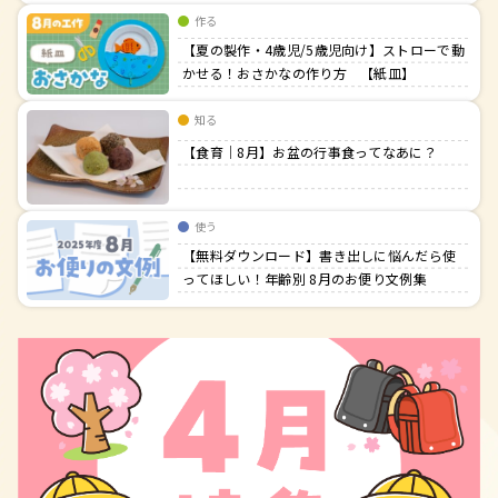
作る
【夏の製作・4歳児/5歳児向け】ストローで動
かせる！おさかなの作り方 【紙皿】
知る
【食育｜8月】お盆の行事食ってなあに？
使う
【無料ダウンロード】書き出しに悩んだら使
ってほしい！年齢別 8月のお便り文例集