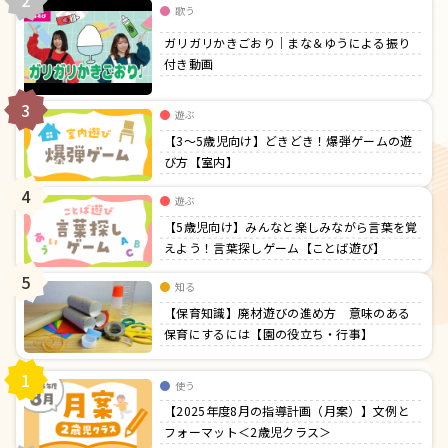
歌う
ガリガリかきごおり｜まな＆ゆうによる振り
付き動画
3
遊ぶ
【3〜5歳児向け】どきどき！爆弾ゲームの遊
び方【室内】
4
遊ぶ
【5歳児向け】みんなと楽しみながら言葉を覚
えよう！言葉探しゲーム【ことば遊び】
5
知る
【保育知識】廃材遊びの進め方 意味のある
保育にするには【園の役立ち・行事】
1
使う
【2025年度8月の指導計画（月案）】文例と
フォーマット＜2歳児クラス＞