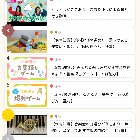
ガリガリかきごおり｜まな＆ゆうによる振り
付き動画
3
知る
【保育知識】廃材遊びの進め方 意味のある
保育にするには【園の役立ち・行事】
4
遊ぶ
【5歳児向け】みんなと楽しみながら言葉を覚
えよう！言葉探しゲーム【ことば遊び】
5
遊ぶ
【3〜5歳児向け】どきどき！爆弾ゲームの遊
び方【室内】
1
知る
【保育知識】音楽会の曲選びどうしよう？年
齢別、音楽会でおすすめの曲紹介！【行事】
2