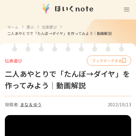
(無料)
遊ぶ
ホーム
遊ぶ
伝承遊び
二人あやとりで「たんぼ→ダイヤ」を作ってみよう｜動画解説
室内遊び
作る
製作
知る
戸外遊び
記念日・行事の由来
伝承遊び
歌う
壁面製作
室内遊び・道具なし
二人あやとりで「たんぼ→ダイヤ」を
童謡・唱歌
学ぶ
食育
製作・飾り
戸外遊び・道具なし
作ってみよう｜動画解説
使う
手遊び
園の活動・行事
製作・あそび
ごっこ遊び・室内
挿絵
園情報
その他
コミュニケーション
折り紙
ことば遊び
投稿者:
まな＆ゆう
2022/10/13
Books
塗り絵
衛生
自然遊び
Goods
壁紙
役立ち
隙間時間
クリエイター