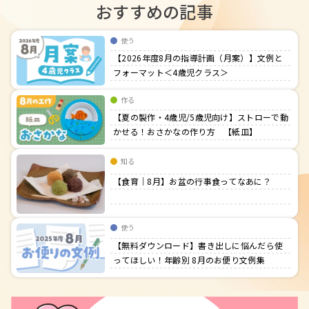
おすすめの記事
使う
【2026年度8月の指導計画（月案）】文例と
フォーマット＜4歳児クラス＞
作る
【夏の製作・4歳児/5歳児向け】ストローで動
かせる！おさかなの作り方 【紙皿】
知る
【食育｜8月】お盆の行事食ってなあに？
使う
【無料ダウンロード】書き出しに悩んだら使
ってほしい！年齢別 8月のお便り文例集