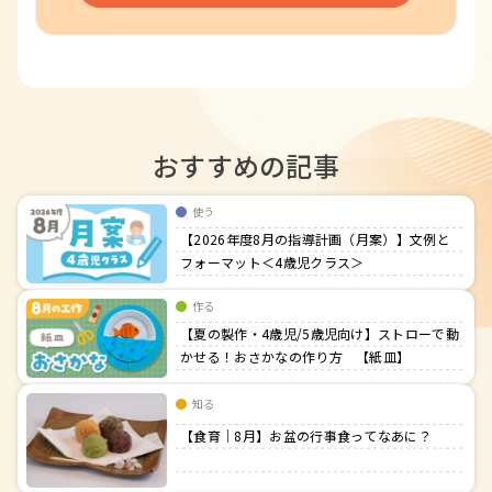
おすすめの記事
使う
【2026年度8月の指導計画（月案）】文例と
フォーマット＜4歳児クラス＞
作る
【夏の製作・4歳児/5歳児向け】ストローで動
かせる！おさかなの作り方 【紙皿】
知る
【食育｜8月】お盆の行事食ってなあに？