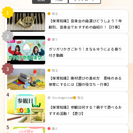
1
知る
【保育知識】音楽会の曲選びどうしよう？年
齢別、音楽会でおすすめの曲紹介！【行事】
2
歌う
ガリガリかきごおり｜まな＆ゆうによる振り
付き動画
3
知る
【保育知識】廃材遊びの進め方 意味のある
保育にするには【園の役立ち・行事】
4
Uncategorized
知る
【保育知識】参観日何する？親子で遊べるお
すすめ活動！【遊び】
5
遊ぶ