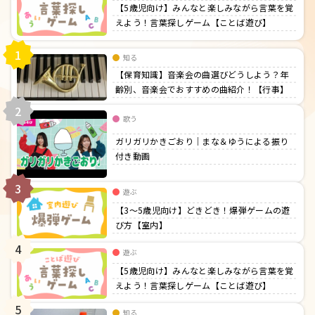
【5歳児向け】みんなと楽しみながら言葉を覚
えよう！言葉探しゲーム【ことば遊び】
1
知る
【保育知識】音楽会の曲選びどうしよう？年
齢別、音楽会でおすすめの曲紹介！【行事】
2
歌う
ガリガリかきごおり｜まな＆ゆうによる振り
付き動画
3
遊ぶ
【3〜5歳児向け】どきどき！爆弾ゲームの遊
び方【室内】
4
遊ぶ
【5歳児向け】みんなと楽しみながら言葉を覚
えよう！言葉探しゲーム【ことば遊び】
5
知る