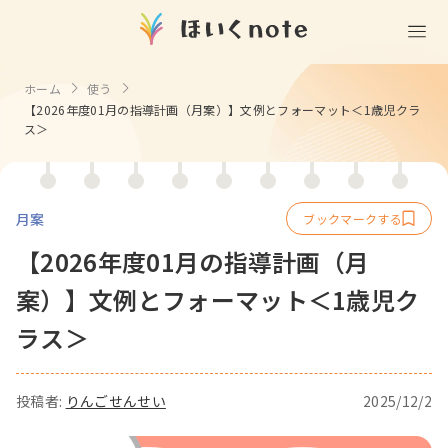
(無料)
遊ぶ
ホーム
使う
【2026年度01月の指導計画（月案）】文例とフォーマット＜1歳児クラ
室内遊び
作る
ス＞
製作
知る
戸外遊び
記念日・行事の由来
歌う
壁面製作
室内遊び・道具なし
月案
童謡・唱歌
学ぶ
食育
製作・飾り
戸外遊び・道具なし
【2026年度01月の指導計画（月
使う
手遊び
園の活動・行事
案）】文例とフォーマット＜1歳児ク
製作・あそび
ごっこ遊び・室内
挿絵
園情報
ラス＞
その他
コミュニケーション
折り紙
ことば遊び
Books
塗り絵
衛生
自然遊び
Goods
投稿者:
りんごせんせい
2025/12/2
壁紙
役立ち
隙間時間
クリエイター