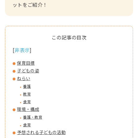
ットをご紹介！
[
非表示
]
保育目標
子どもの姿
ねらい
養護
教育
食育
環境・構成
養護・教育
食育
予想される子どもの活動