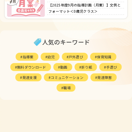
【2025年度9月の指導計画（月案）】文例と
フォーマット＜0歳児クラス＞
人気のキーワード
指導案
幼児
戸外遊び
保育知識
無料ダウンロード
動画
折り紙
手遊び
発達支援
コミュニケーション
発達障害
職場