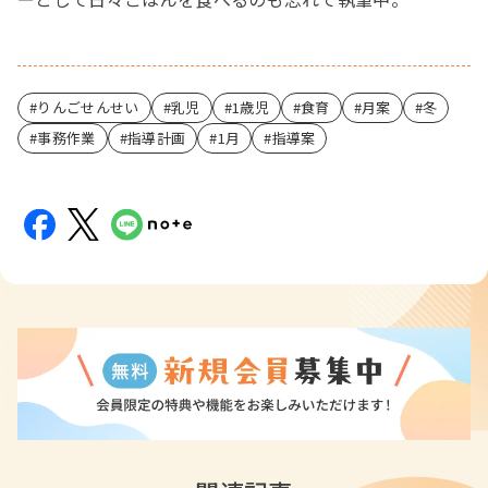
りんごせんせい
乳児
1歳児
食育
月案
冬
事務作業
指導計画
1月
指導案