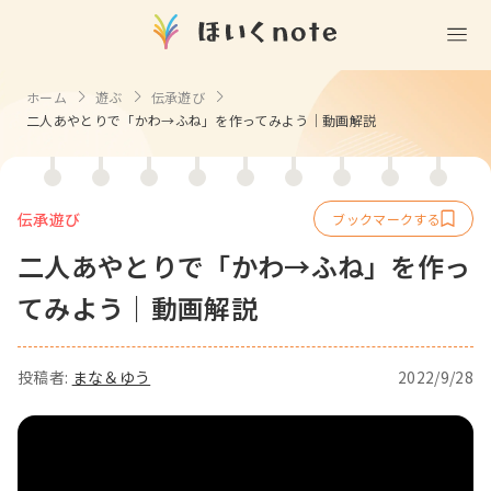
(無料)
遊ぶ
ホーム
遊ぶ
伝承遊び
二人あやとりで「かわ→ふね」を作ってみよう｜動画解説
室内遊び
作る
製作
知る
戸外遊び
記念日・行事の由来
伝承遊び
歌う
壁面製作
室内遊び・道具なし
二人あやとりで「かわ→ふね」を作っ
童謡・唱歌
学ぶ
食育
製作・飾り
戸外遊び・道具なし
てみよう｜動画解説
使う
手遊び
園の活動・行事
製作・あそび
ごっこ遊び・室内
挿絵
園情報
その他
コミュニケーション
折り紙
ことば遊び
投稿者:
まな＆ゆう
2022/9/28
Books
塗り絵
衛生
自然遊び
Goods
壁紙
役立ち
隙間時間
クリエイター