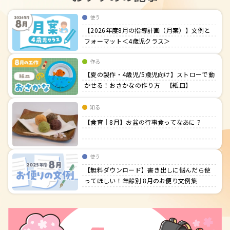
使う
【2026年度8月の指導計画（月案）】文例と
フォーマット＜4歳児クラス＞
作る
【夏の製作・4歳児/5歳児向け】ストローで動
かせる！おさかなの作り方 【紙皿】
知る
【食育｜8月】お盆の行事食ってなあに？
使う
【無料ダウンロード】書き出しに悩んだら使
ってほしい！年齢別 8月のお便り文例集