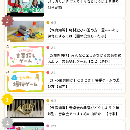
ガリガリかきごおり｜まな＆ゆうによる振り
付き動画
3
知る
【保育知識】廃材遊びの進め方 意味のある
保育にするには【園の役立ち・行事】
4
遊ぶ
【5歳児向け】みんなと楽しみながら言葉を覚
えよう！言葉探しゲーム【ことば遊び】
5
遊ぶ
【3〜5歳児向け】どきどき！爆弾ゲームの遊
び方【室内】
1
知る
【保育知識】音楽会の曲選びどうしよう？年
齢別、音楽会でおすすめの曲紹介！【行事】
2
歌う