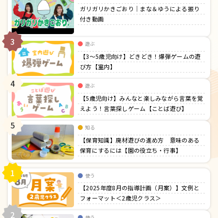
ガリガリかきごおり｜まな＆ゆうによる振り
付き動画
3
遊ぶ
【3〜5歳児向け】どきどき！爆弾ゲームの遊
び方【室内】
4
遊ぶ
【5歳児向け】みんなと楽しみながら言葉を覚
えよう！言葉探しゲーム【ことば遊び】
5
知る
【保育知識】廃材遊びの進め方 意味のある
保育にするには【園の役立ち・行事】
1
使う
【2025年度8月の指導計画（月案）】文例と
フォーマット＜2歳児クラス＞
2
使う