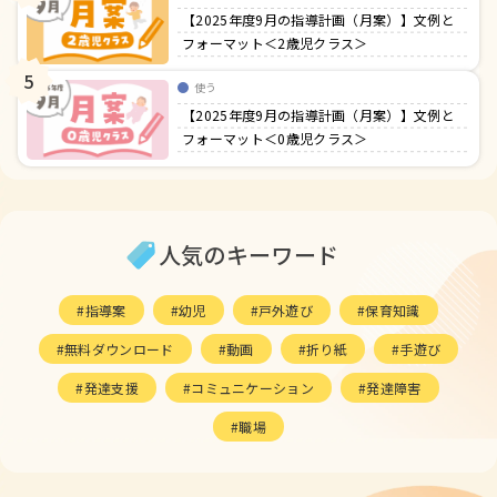
【2025年度9月の指導計画（月案）】文例と
フォーマット＜2歳児クラス＞
5
使う
【2025年度9月の指導計画（月案）】文例と
フォーマット＜0歳児クラス＞
人気のキーワード
指導案
幼児
戸外遊び
保育知識
無料ダウンロード
動画
折り紙
手遊び
発達支援
コミュニケーション
発達障害
職場