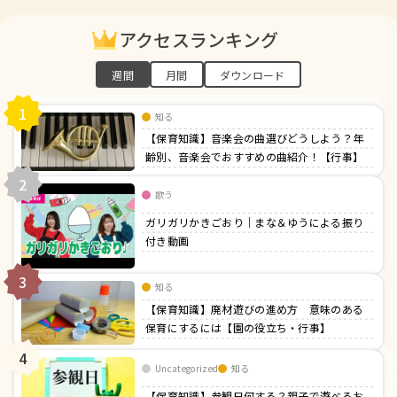
アクセスランキング
週間
月間
ダウンロード
1
知る
【保育知識】音楽会の曲選びどうしよう？年
齢別、音楽会でおすすめの曲紹介！【行事】
2
歌う
ガリガリかきごおり｜まな＆ゆうによる振り
付き動画
3
知る
【保育知識】廃材遊びの進め方 意味のある
保育にするには【園の役立ち・行事】
4
Uncategorized
知る
【保育知識】参観日何する？親子で遊べるお