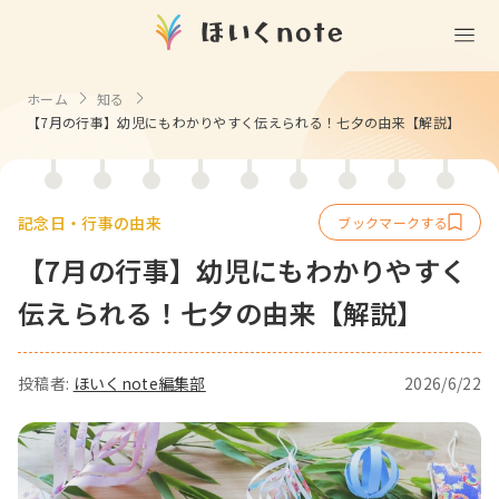
(無料)
遊ぶ
ホーム
知る
【7月の行事】幼児にもわかりやすく伝えられる！七夕の由来【解説】
室内遊び
作る
製作
知る
戸外遊び
記念日・行事の由来
記念日・行事の由来
歌う
壁面製作
室内遊び・道具なし
【7月の行事】幼児にもわかりやすく
童謡・唱歌
学ぶ
食育
製作・飾り
戸外遊び・道具なし
伝えられる！七夕の由来【解説】
使う
手遊び
園の活動・行事
製作・あそび
ごっこ遊び・室内
挿絵
園情報
その他
コミュニケーション
折り紙
ことば遊び
投稿者:
ほいくnote編集部
2026/6/22
Books
塗り絵
衛生
自然遊び
Goods
壁紙
役立ち
隙間時間
クリエイター