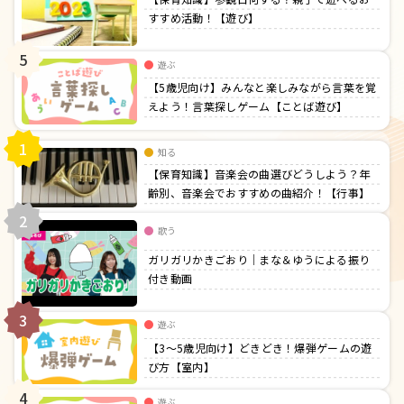
すすめ活動！【遊び】
5
遊ぶ
【5歳児向け】みんなと楽しみながら言葉を覚
えよう！言葉探しゲーム【ことば遊び】
1
知る
【保育知識】音楽会の曲選びどうしよう？年
齢別、音楽会でおすすめの曲紹介！【行事】
2
歌う
ガリガリかきごおり｜まな＆ゆうによる振り
付き動画
3
遊ぶ
【3〜5歳児向け】どきどき！爆弾ゲームの遊
び方【室内】
4
遊ぶ