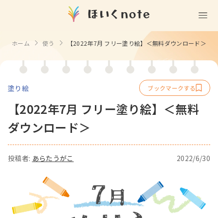
遊ぶ
ホーム
使う
【2022年7月 フリー塗り絵】＜無料ダウンロード＞
室内遊び
作る
製作
知る
戸外遊び
塗り絵
記念日・行事の由来
歌う
壁面製作
室内遊び・道具なし
【2022年7月 フリー塗り絵】＜無料
童謡・唱歌
学ぶ
食育
製作・飾り
戸外遊び・道具なし
ダウンロード＞
使う
手遊び
園の活動・行事
製作・あそび
ごっこ遊び・室内
挿絵
園情報
投稿者:
あらたうがこ
2022/6/30
その他
コミュニケーション
折り紙
ことば遊び
Books
塗り絵
衛生
自然遊び
Goods
壁紙
役立ち
隙間時間
クリエイター