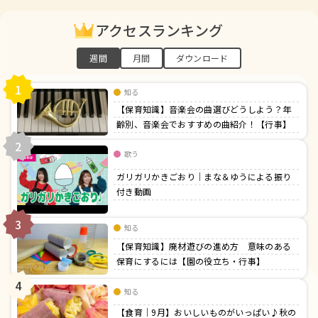
アクセスランキング
週間
月間
ダウンロード
1
知る
【保育知識】音楽会の曲選びどうしよう？年
齢別、音楽会でおすすめの曲紹介！【行事】
2
歌う
ガリガリかきごおり｜まな＆ゆうによる振り
付き動画
3
知る
【保育知識】廃材遊びの進め方 意味のある
保育にするには【園の役立ち・行事】
4
知る
【食育｜9月】おいしいものがいっぱい♪秋の