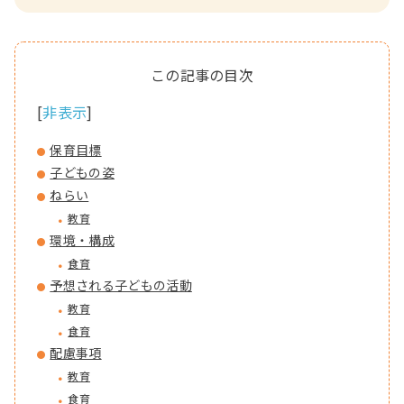
[
非表示
]
保育目標
子どもの姿
ねらい
教育
環境・構成
食育
予想される子どもの活動
教育
食育
配慮事項
教育
食育