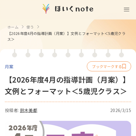
(無料)
遊ぶ
ホーム
使う
【2026年度4月の指導計画（月案）】文例とフォーマット＜5歳児クラ
室内遊び
作る
ス＞
製作
知る
戸外遊び
記念日・行事の由来
歌う
壁面製作
室内遊び・道具なし
月案
童謡・唱歌
学ぶ
食育
製作・飾り
戸外遊び・道具なし
【2026年度4月の指導計画（月案）】
使う
手遊び
園の活動・行事
文例とフォーマット＜5歳児クラス＞
製作・あそび
ごっこ遊び・室内
挿絵
園情報
その他
コミュニケーション
折り紙
ことば遊び
Books
投稿者:
鈴木美都
2026/3/15
塗り絵
衛生
自然遊び
Goods
壁紙
役立ち
隙間時間
クリエイター