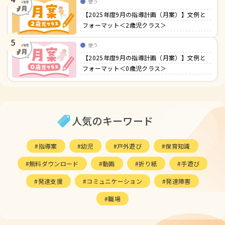
使う
【2025年度9月の指導計画（月案）】文例と
フォーマット＜2歳児クラス＞
5
使う
【2025年度9月の指導計画（月案）】文例と
フォーマット＜0歳児クラス＞
人気のキーワード
指導案
幼児
戸外遊び
保育知識
無料ダウンロード
動画
折り紙
手遊び
発達支援
コミュニケーション
発達障害
職場