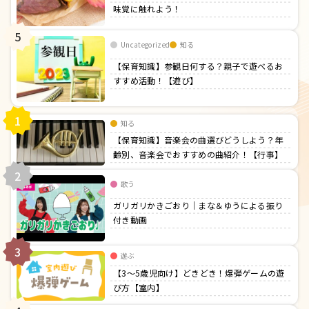
味覚に触れよう！
5
Uncategorized
知る
【保育知識】参観日何する？親子で遊べるお
すすめ活動！【遊び】
1
知る
【保育知識】音楽会の曲選びどうしよう？年
齢別、音楽会でおすすめの曲紹介！【行事】
2
歌う
ガリガリかきごおり｜まな＆ゆうによる振り
付き動画
3
遊ぶ
【3〜5歳児向け】どきどき！爆弾ゲームの遊
び方【室内】