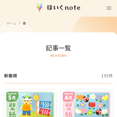
(無料)
遊ぶ
ホーム
春
室内遊び
作る
製作
知る
戸外遊び
記事一覧
記念日・行事の由来
歌う
壁面製作
室内遊び・道具なし
All articles
童謡・唱歌
学ぶ
食育
製作・飾り
戸外遊び・道具なし
使う
手遊び
新着順
135件
園の活動・行事
製作・あそび
ごっこ遊び・室内
挿絵
園情報
その他
コミュニケーション
折り紙
ことば遊び
Books
塗り絵
衛生
自然遊び
Goods
壁紙
役立ち
隙間時間
クリエイター