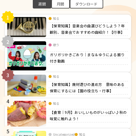
週間
月間
ダウンロード
1
知る
【保育知識】音楽会の曲選びどうしよう？年
齢別、音楽会でおすすめの曲紹介！【行事】
2
歌う
ガリガリかきごおり｜まな＆ゆうによる振り
付き動画
3
知る
【保育知識】廃材遊びの進め方 意味のある
保育にするには【園の役立ち・行事】
4
知る
【食育｜9月】おいしいものがいっぱい♪秋の
味覚に触れよう！
5
Uncategorized
知る