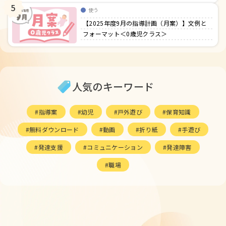
5
使う
【2025年度9月の指導計画（月案）】文例と
フォーマット＜0歳児クラス＞
人気のキーワード
指導案
幼児
戸外遊び
保育知識
無料ダウンロード
動画
折り紙
手遊び
発達支援
コミュニケーション
発達障害
職場