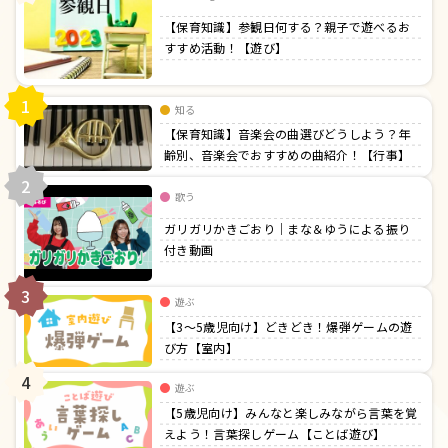
【保育知識】参観日何する？親子で遊べるお
すすめ活動！【遊び】
1
知る
【保育知識】音楽会の曲選びどうしよう？年
齢別、音楽会でおすすめの曲紹介！【行事】
2
歌う
ガリガリかきごおり｜まな＆ゆうによる振り
付き動画
3
遊ぶ
【3〜5歳児向け】どきどき！爆弾ゲームの遊
び方【室内】
4
遊ぶ
【5歳児向け】みんなと楽しみながら言葉を覚
えよう！言葉探しゲーム【ことば遊び】