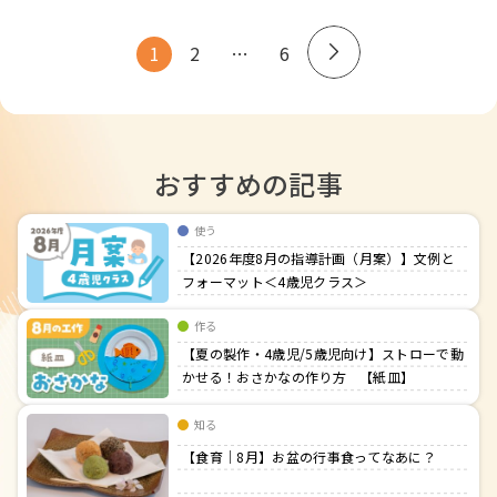
1
2
…
6
投
稿
の
ペ
ー
おすすめの記事
ジ
送
使う
り
【2026年度8月の指導計画（月案）】文例と
フォーマット＜4歳児クラス＞
作る
【夏の製作・4歳児/5歳児向け】ストローで動
かせる！おさかなの作り方 【紙皿】
知る
【食育｜8月】お盆の行事食ってなあに？