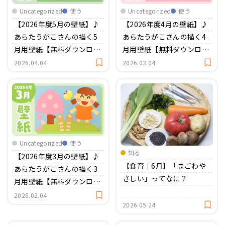
おたより文例
Uncategorized
使う
Uncategorized
使う
資格・スキルアップ
伝承遊び
【2026年度5月の壁紙】♪
【2026年度4月の壁紙】♪
月案
あらたうがこさんの描く5
あらたうがこさんの描く4
月用壁紙【無料ダウンロー
月用壁紙【無料ダウンロー
年間カリキュラム
ド】
ド】
2026.04.04
2026.03.04
Uncategorized
使う
知る
【2026年度3月の壁紙】♪
【食育｜6月】「まごわや
あらたうがこさんの描く3
さしい」ってなに？
月用壁紙【無料ダウンロー
ド】
2026.02.04
2026.05.24