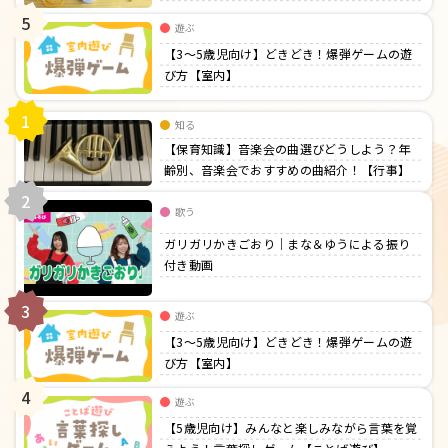
5
遊ぶ
【3〜5歳児向け】どきどき！爆弾ゲームの遊
び方【室内】
1
知る
【保育知識】音楽会の曲選びどうしよう？年
齢別、音楽会でおすすめの曲紹介！【行事】
2
歌う
ガリガリかきごおり｜まな＆ゆうによる振り
付き動画
3
遊ぶ
【3〜5歳児向け】どきどき！爆弾ゲームの遊
び方【室内】
4
遊ぶ
【5歳児向け】みんなと楽しみながら言葉を覚