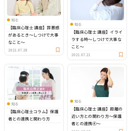
知る
知る
【臨床心理士 講座】罪悪感
【臨床心理士 講座】イライ
があるとき〜しつけで大事
ラする時〜しつけで大事な
なこと〜
こと〜
2021.07.28
2021.07.21
知る
知る
【臨床心理士 講座】距離の
【臨床心理士コラム】保護
近い方との関わり方〜保護
者との連携と関わり方
者との連携④〜