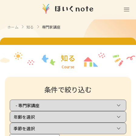
(無料)
遊ぶ
ホーム
知る
専門家講座
室内遊び
作る
製作
知る
戸外遊び
知る
記念日・行事の由来
歌う
壁面製作
室内遊び・道具なし
Course
童謡・唱歌
学ぶ
食育
製作・飾り
戸外遊び・道具なし
使う
手遊び
条件で絞り込む
園の活動・行事
製作・あそび
ごっこ遊び・室内
挿絵
園情報
その他
コミュニケーション
折り紙
ことば遊び
Books
塗り絵
衛生
自然遊び
Goods
壁紙
役立ち
隙間時間
クリエイター