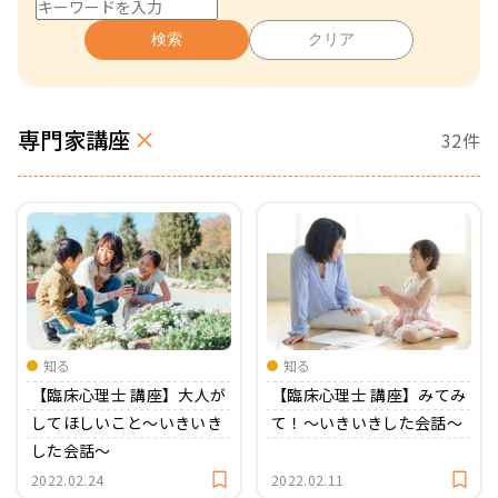
おたより文例
資格・スキルアップ
伝承遊び
検索
クリア
月案
年間カリキュラム
専門家講座
32件
知る
知る
【臨床心理士 講座】大人が
【臨床心理士 講座】みてみ
してほしいこと〜いきいき
て！〜いきいきした会話〜
した会話〜
2022.02.24
2022.02.11