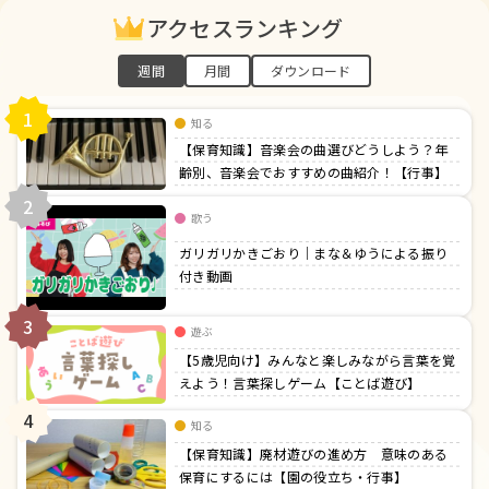
アクセスランキング
週間
月間
ダウンロード
1
知る
【保育知識】音楽会の曲選びどうしよう？年
齢別、音楽会でおすすめの曲紹介！【行事】
2
歌う
ガリガリかきごおり｜まな＆ゆうによる振り
付き動画
3
遊ぶ
【5歳児向け】みんなと楽しみながら言葉を覚
えよう！言葉探しゲーム【ことば遊び】
4
知る
【保育知識】廃材遊びの進め方 意味のある
保育にするには【園の役立ち・行事】