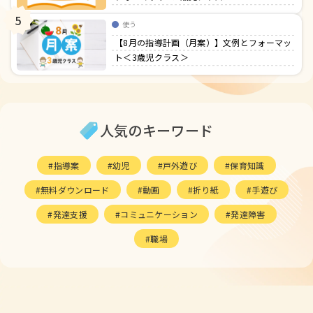
5
使う
【8月の指導計画（月案）】文例とフォーマッ
ト＜3歳児クラス＞
人気のキーワード
指導案
幼児
戸外遊び
保育知識
無料ダウンロード
動画
折り紙
手遊び
発達支援
コミュニケーション
発達障害
職場