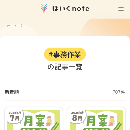
(無料)
遊ぶ
ホーム
室内遊び
作る
製作
知る
戸外遊び
#事務作業
記念日・行事の由来
歌う
壁面製作
室内遊び・道具なし
の記事一覧
童謡・唱歌
学ぶ
食育
製作・飾り
戸外遊び・道具なし
使う
手遊び
園の活動・行事
製作・あそび
ごっこ遊び・室内
新着順
707件
挿絵
園情報
その他
コミュニケーション
折り紙
ことば遊び
Books
塗り絵
衛生
自然遊び
Goods
壁紙
役立ち
隙間時間
クリエイター