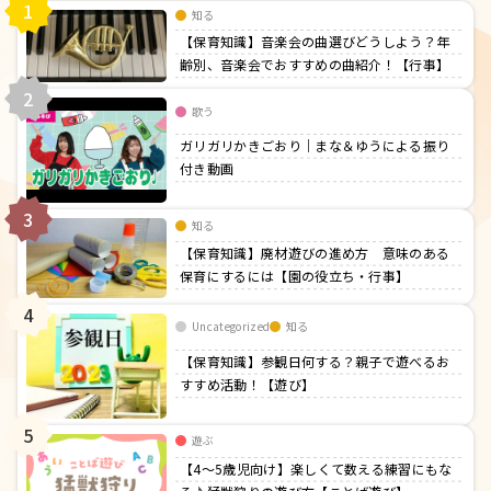
1
知る
【保育知識】音楽会の曲選びどうしよう？年
齢別、音楽会でおすすめの曲紹介！【行事】
2
歌う
ガリガリかきごおり｜まな＆ゆうによる振り
付き動画
3
知る
【保育知識】廃材遊びの進め方 意味のある
保育にするには【園の役立ち・行事】
4
Uncategorized
知る
【保育知識】参観日何する？親子で遊べるお
すすめ活動！【遊び】
5
遊ぶ
【4〜5歳児向け】楽しくて数える練習にもな