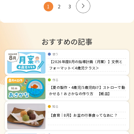
1
2
3
投
稿
の
ペ
ー
おすすめの記事
ジ
送
使う
り
【2026年度8月の指導計画（月案）】文例と
フォーマット＜4歳児クラス＞
作る
【夏の製作・4歳児/5歳児向け】ストローで動
かせる！おさかなの作り方 【紙皿】
知る
【食育｜8月】お盆の行事食ってなあに？