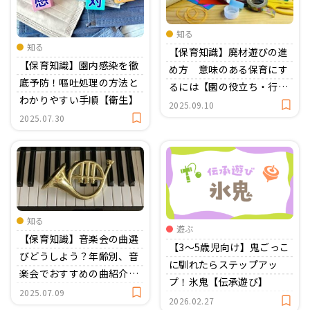
おたより文例
資格・スキルアップ
伝承遊び
知る
月案
知る
【保育知識】廃材遊びの進
【保育知識】園内感染を徹
め方 意味のある保育にす
年間カリキュラム
底予防！嘔吐処理の方法と
るには【園の役立ち・行
わかりやすい手順【衛生】
事】
2025.09.10
2025.07.30
知る
遊ぶ
【保育知識】音楽会の曲選
【3〜5歳児向け】鬼ごっこ
びどうしよう？年齢別、音
に馴れたらステップアッ
楽会でおすすめの曲紹介！
プ！氷鬼【伝承遊び】
【行事】
2025.07.09
2026.02.27