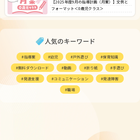
【2025年度9月の指導計画（月案）】文例と
フォーマット＜0歳児クラス＞
人気のキーワード
指導案
幼児
戸外遊び
保育知識
無料ダウンロード
動画
折り紙
手遊び
発達支援
コミュニケーション
発達障害
職場