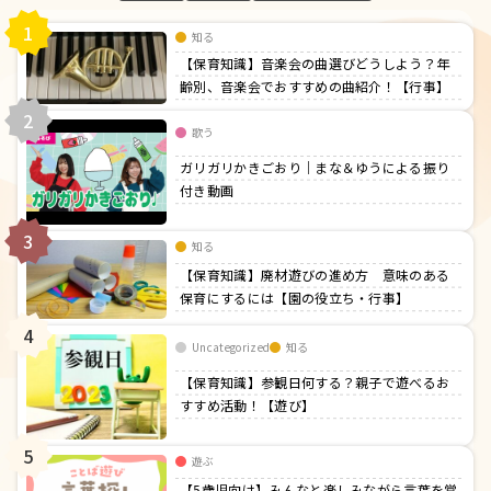
1
知る
【保育知識】音楽会の曲選びどうしよう？年
齢別、音楽会でおすすめの曲紹介！【行事】
2
歌う
ガリガリかきごおり｜まな＆ゆうによる振り
付き動画
3
知る
【保育知識】廃材遊びの進め方 意味のある
保育にするには【園の役立ち・行事】
4
Uncategorized
知る
【保育知識】参観日何する？親子で遊べるお
すすめ活動！【遊び】
5
遊ぶ
【5歳児向け】みんなと楽しみながら言葉を覚