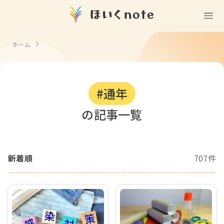
(無料)
遊ぶ
ホーム
室内遊び
作る
製作
知る
戸外遊び
#通年
記念日・行事の由来
歌う
壁面製作
室内遊び・道具なし
の記事一覧
童謡・唱歌
学ぶ
食育
製作・飾り
戸外遊び・道具なし
使う
手遊び
園の活動・行事
製作・あそび
ごっこ遊び・室内
新着順
707件
挿絵
園情報
その他
コミュニケーション
折り紙
ことば遊び
Books
塗り絵
衛生
自然遊び
Goods
壁紙
役立ち
隙間時間
クリエイター