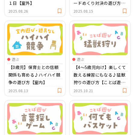
１日【室外】
ードめくり対決の遊び方
【室内】
2025.08.26
2025.08.15
遊ぶ
遊ぶ
【0歳児】保育士との信頼
【4〜5歳児向け】楽しくて
関係も育める♪ハイハイ競
数える練習にもなる♪猛獣
争の遊び方【室内】
狩りの遊び方【ことば遊
び】
2025.08.13
2025.10.21