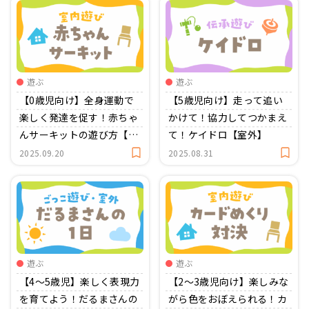
遊ぶ
遊ぶ
【0歳児向け】全身運動で
【5歳児向け】走って追い
楽しく発達を促す！赤ちゃ
かけて！協力してつかまえ
んサーキットの遊び方【室
て！ケイドロ【室外】
内】
2025.09.20
2025.08.31
遊ぶ
遊ぶ
【4〜5歳児】楽しく表現力
【2～3歳児向け】楽しみな
を育てよう！だるまさんの
がら色をおぼえられる！カ