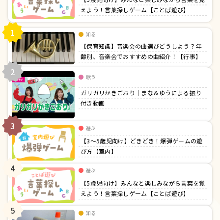
えよう！言葉探しゲーム【ことば遊び】
1
知る
【保育知識】音楽会の曲選びどうしよう？年
齢別、音楽会でおすすめの曲紹介！【行事】
2
歌う
ガリガリかきごおり｜まな＆ゆうによる振り
付き動画
3
遊ぶ
【3〜5歳児向け】どきどき！爆弾ゲームの遊
び方【室内】
4
遊ぶ
【5歳児向け】みんなと楽しみながら言葉を覚
えよう！言葉探しゲーム【ことば遊び】
5
知る