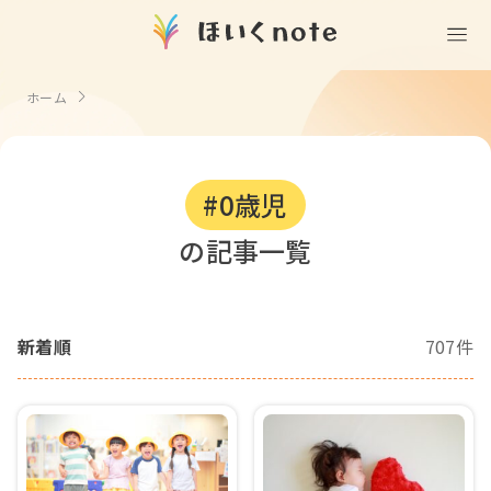
(無料)
遊ぶ
ホーム
室内遊び
作る
製作
知る
戸外遊び
#0歳児
記念日・行事の由来
歌う
壁面製作
室内遊び・道具なし
の記事一覧
童謡・唱歌
学ぶ
食育
製作・飾り
戸外遊び・道具なし
使う
手遊び
園の活動・行事
製作・あそび
ごっこ遊び・室内
新着順
707件
挿絵
園情報
その他
コミュニケーション
折り紙
ことば遊び
Books
塗り絵
衛生
自然遊び
Goods
壁紙
役立ち
隙間時間
クリエイター