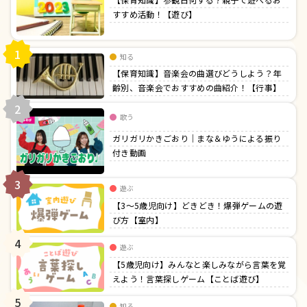
すすめ活動！【遊び】
1
知る
【保育知識】音楽会の曲選びどうしよう？年
齢別、音楽会でおすすめの曲紹介！【行事】
2
歌う
ガリガリかきごおり｜まな＆ゆうによる振り
付き動画
3
遊ぶ
【3〜5歳児向け】どきどき！爆弾ゲームの遊
び方【室内】
4
遊ぶ
【5歳児向け】みんなと楽しみながら言葉を覚
えよう！言葉探しゲーム【ことば遊び】
5
知る