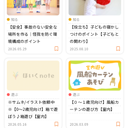
おたより文例
資格・スキルアップ
伝承遊び
月案
知る
知る
【安全】事故のない安全な
【役立ち】子どもの寝かし
年間カリキュラム
場所を作る｜怪我を防ぐ環
つけのポイント【子どもと
境構成のポイント
の関わり】
2026.05.29
2025.08.10
遊ぶ
遊ぶ
※サムネ/イラスト依頼中
【０〜１歳児向け】風船カ
※【0〜2歳児向け】箱で遊
ーテンの遊び方【室内】
ぼう♪箱遊び【室内】
2026.05.16
2026.03.09