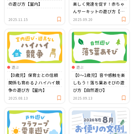
の遊び方【室内】
楽しく発達を促す！赤ちゃ
んサーキットの遊び方【室
内】
2025.11.15
2025.09.20
遊ぶ
遊ぶ
【0歳児】保育士との信頼
【0～1歳児】音や感触を楽
関係も育める♪ハイハイ競
しもう！落ち葉あそびの遊
争の遊び方【室内】
び方【自然遊び】
2025.08.13
2025.09.13