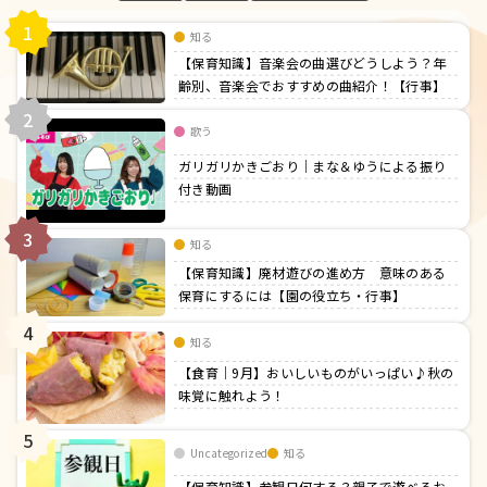
1
知る
【保育知識】音楽会の曲選びどうしよう？年
齢別、音楽会でおすすめの曲紹介！【行事】
2
歌う
ガリガリかきごおり｜まな＆ゆうによる振り
付き動画
3
知る
【保育知識】廃材遊びの進め方 意味のある
保育にするには【園の役立ち・行事】
4
知る
【食育｜9月】おいしいものがいっぱい♪秋の
味覚に触れよう！
5
Uncategorized
知る
【保育知識】参観日何する？親子で遊べるお