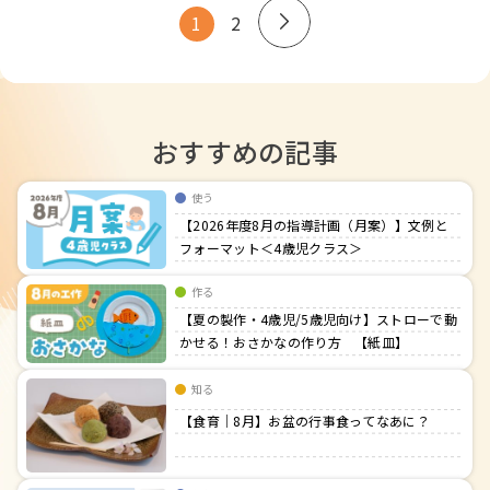
1
2
投
稿
の
ペ
ー
おすすめの記事
ジ
送
使う
り
【2026年度8月の指導計画（月案）】文例と
フォーマット＜4歳児クラス＞
作る
【夏の製作・4歳児/5歳児向け】ストローで動
かせる！おさかなの作り方 【紙皿】
知る
【食育｜8月】お盆の行事食ってなあに？