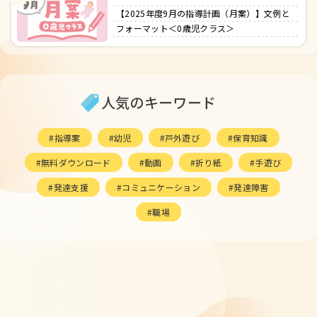
【2025年度9月の指導計画（月案）】文例と
フォーマット＜0歳児クラス＞
人気のキーワード
指導案
幼児
戸外遊び
保育知識
無料ダウンロード
動画
折り紙
手遊び
発達支援
コミュニケーション
発達障害
職場